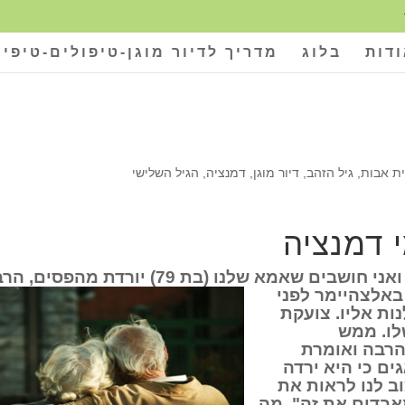
דות
בלוג
מדריך לדיור מוגן-טיפולים-טיפים
ת אבות
,
גיל הזהב
,
דיור מוגן
,
דמנציה
,
הגיל השלישי
י דמנציה
ים שאמא שלנו (בת 79) יורדת מהפסים,
הרב
חן כחולה באלצהיימר לפני
ות אליו. צועקת
לו. ממש
הרבה ואומרת
ים כי היא ירדה
ב לנו לראות את
מאבדים את זה". מה