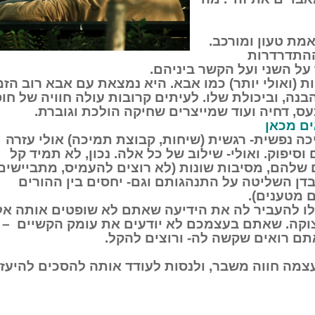
מת טעון ומורכב.
ההתדרדרות
על השני ועל הקשר ביניהם.
 (ואולי יותר) כמו אבא. היא נמצאת עם אבא רוב הזמ
הבנה, וביכולת שלו. לעיתים קרובות עולה חוויה של חו
עס, דחיה ועוד שמייצרים שחיקה הולכת וגוברת.
ם מכאן
ה נפשית- רגשית (שיחות, קבוצת תמיכה) אולי עזרה
סיפוק. ואולי- שילוב של כל אלה. נכון, לא תמיד קל
 שלהם, מסיבות שונות (לא רוצים להעמיס, מתביישים
דן השליטה על התנהגותם וגם- יחסים בין ההורים
ם מטענים).
ו להעביר לה את הידיעה שאתם לא שופטים אותה אל
וקה. שאתם בעצמכם לא יודעים את עומק הקשיים – 
ם רואים שקשה לה- ורוצים להקל.
צמה חווה משבר, ולנסות לעודד אותה להסכים להיעזר