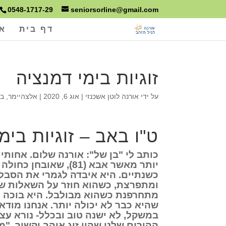
0548-1717-29
seniorsorline@gmail.com
דף בית
או
זוגיות בימי דמנציה
על ידי
אורנה לוטן אשכנזי
|
אוג 6, 2020
|
אלצהיימר
,
בי
ט"ו באב – זוגיות בימ
כותב לי "בן של": אורנה שלום. אחותי ואני חושב
יותר מאשר אבא (81), שאוב
כשנתיים. היא איבדה לגמרי את הסבלנ
ומתפרצת, כשהוא חוזר על השאלות ש
מתחרפנת כשהוא מבולבל. היא בוכה 
שהיא כבר לא יכולה יותר. אנחנו מודאג
במשקל, לא ישנה טוב ובכלל- נורא עצו
ההורים שלנו שהיו זוג אוהב וקשור, "