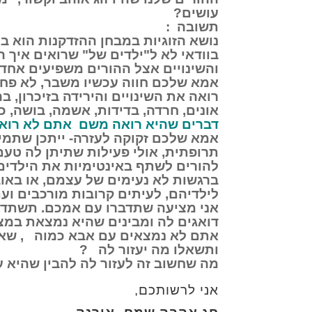
עושים?
תשובה :
נושא הזוגיות במבחן ההזדקנות הוא בא
בוודאי לא ל"ילדים של" שרואים איך 
והשינויים אצל ההורים משפיעים אחד 
אמא שלכם חווה עכשיו משבר, לא פחות
רואה את השינויים והירידה בזיכרון, ב
אונים, חרדה, בדידות, אשמה, בושה, כ
דברים שהיא רואה משם אתם לא רואי
אמא שלכם זקוקה לעזרה- ייתכן שתמיכ
תרופתית, אולי פעילות שתיתן לה טעם ו
להורים לשתף באינטימיות את הילדים
ברגשות לא נעימים של עצמם, או באוב
לילדיהם, לעיתים קרובות מורכבים וע
אני מציעה שתדברו עם אמכם. תשתדל
דואגים לה ומבינים שהיא נמצאת במצ
אתם לא נמצאים עם אבא כמוה , שאת
ותשאלו מה יעזור לה ?
מה שחשוב זה לעזור לה להבין שהיא ע
אני לרשותכם,