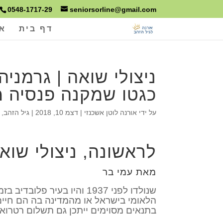
0548-1717-29
seniorsorline@gmail.com
דף בית
או
ניצולי שואה | גרמניה
כגטו שמקנה פנסיה מ
על ידי
אורנה לוטן אשכנזי
|
דצמ 10, 2018
|
גיל הזהב
,
לראשונה, ניצולי שואה
מאת עמי בר
שנולדו לפני 1937 והיו בעי
הלאומי בישראל או מהמדינה בה הם חיים
בתנאים מסוימים ייתכן גם תשלום רטרואקטיב