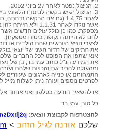
2. הניצול נפטר לאחר 27 ביוני 2002.
3. הניצול הגיש בקשה לביטוח הלאומי בישראל לקבלת קצבת זקנה
לאחר 1.4.75 (גם אם הבקשה נדחתה, כולל בקשות עבור עקרות בית,
אשר נולדו לאחר 1.1.31 ולא הייתה להן בישראל תקופת ביטוח
מספקת, כמו כן כולל עולים חדשים אשר 
להם לא הייתה תקופת ביטוח מספקת).
לצערי נושא היורשים שהם הילדים או דור 
את התיקים של הדור השני של יוצאי בולג
אנא שתפו את הפוסט לכל החברים שלכם 
את המידע הנ"ל כותב עמי בר, בן של ניצו
ומהעולם להכיר את הזכויות שלהם ועזרה במ
התמחותם או פנייה לארגונים שעוזרים לל
לפרטים נוספים ועזרה ניתן לשלוח מייל ל- oa.rights@gmail.com
או להשאיר הודעה בטלפון ואני אחזור אליכם: 665123
כל טוב, עמי בר
להצטרפות לקבוצת ווצאפ:
OnzDxdj2q
שלכם
אורנה לגיל הזהב
>
m/