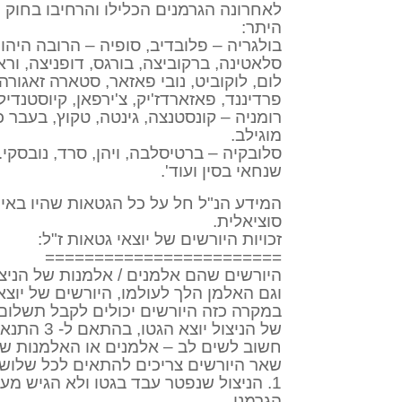
לאחרונה הגרמנים הכלילו והרחיבו בחוק ה
היתר:
בולגריה – פלובדיב, סופיה – הרובה היהוד
סלאטינה, ברקוביצה, בורגס, דופניצה, וראצ
לום, לוקוביט, נובי פאזאר, סטארה זאגורה,
פרדיננד, פאזארדז'יק, צ'ירפאן, קיוסטנדיל
רומניה – קונסטנצה, גינטה, טקוץ, בעבר כ
מוגילב.
סלובקיה – ברטיסלבה, ויהן, סרד, נובסקי.
שנחאי בסין ועוד'.
המידע הנ"ל חל על כל הגטאות שהיו באיר
סוציאלית.
זכויות היורשים של יוצאי גטאות ז"ל:
========================
היורשים שהם אלמנים / אלמנות של הניצו
וגם האלמן הלך לעולמו, היורשים של יוצא ה
של הניצול יוצא הגטו, בהתאם ל- 3 התנאים הבאים:
שאר היורשים צריכים להתאים לכל שלוש
1. הניצול שנפטר עבד בגטו ולא הגיש מעולם בקשה לביטוח הסוציאלי
הגרמני.