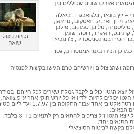
גטאות אזורים שונים שכוללים בין
י – יוץ בונאר, בלגואבגרד, ביאלה
ה, וידין, וארנה, חאסקובו, טרזיאן,
 סיליסטרה, סליבן, סמוקוב, פילבן,
, קרנובט, ראזגרד, רוסה, שומן.
זכויות ניצולי
בר הכירו בטרנסניסטריה, צ'רנוביץ,
שואה
 כמו כן הכירו בגטו אמסטרדם, גטו
ופה ושהניצולים ויורשיהם טרם הגישו בקשות לפנסיה
ל יוצא הגטו יכולים לקבל גמלת שארים לכל חייהם. במידה
גטו יכולים להיות ילדיו או כל יורש חוקי אחר ע"פ צוואה,
במקרה כזה היורשים יכולים לקבל תשלום רטרואקטיבי אחד עבור התקופה בין 1.7.97 
חשוב לשים לב – אלמנים או האלמנות של יוצא הגטו ז"ל צריכים להתאים רק לתנאים 1 ו- 3 בלבד,
ת התנאים יחד: