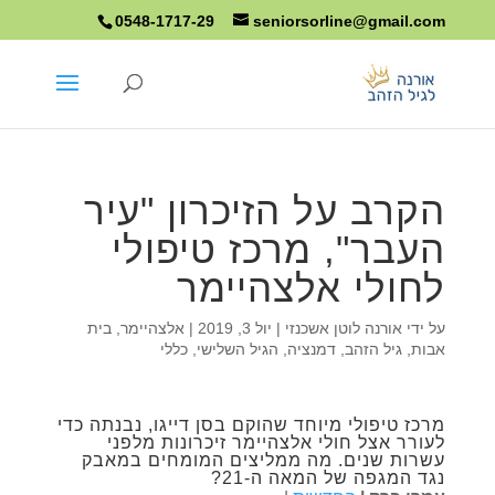
0548-1717-29
seniorsorline@gmail.com
הקרב על הזיכרון "עיר
העבר", מרכז טיפולי
לחולי אלצהיימר
על ידי
אורנה לוטן אשכנזי
|
יול 3, 2019
|
אלצהיימר
,
בית
אבות
,
גיל הזהב
,
דמנציה
,
הגיל השלישי
,
כללי
מרכז טיפולי מיוחד שהוקם בסן דייגו, נבנתה כדי
לעורר אצל חולי אלצהיימר זיכרונות מלפני
עשרות שנים. מה ממליצים המומחים במאבק
נגד המגפה של המאה ה-21?