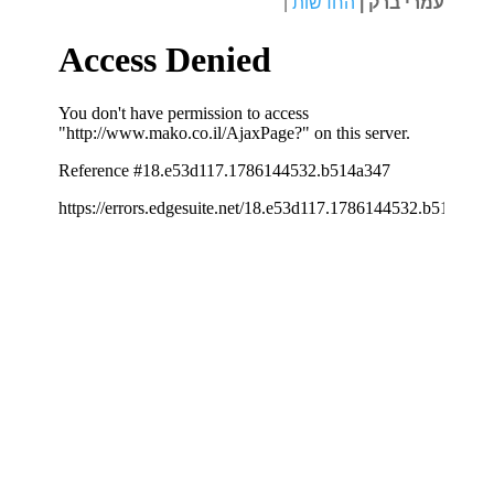
עמרי ברק
|
החדשות
|