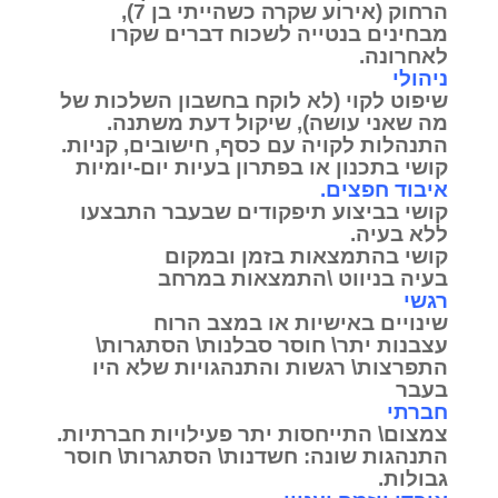
הרחוק (אירוע שקרה כשהייתי בן 7),
מבחינים בנטייה לשכוח דברים שקרו
לאחרונה.
ניהולי
שיפוט לקוי (לא לוקח בחשבון השלכות של
מה שאני עושה), שיקול דעת משתנה.
התנהלות לקויה עם כסף, חישובים, קניות.
קושי בתכנון או בפתרון בעיות יום-יומיות
איבוד חפצים.
קושי בביצוע תיפקודים שבעבר התבצעו
ללא בעיה.
קושי בהתמצאות בזמן ובמקום
בעיה בניווט \התמצאות במרחב
רגשי
שינויים באישיות או במצב הרוח
עצבנות יתר\ חוסר סבלנות\ הסתגרות\
התפרצות\ רגשות והתנהגויות שלא היו
בעבר
חברתי
צמצום\ התייחסות יתר פעילויות חברתיות.
התנהגות שונה: חשדנות\ הסתגרות\ חוסר
גבולות.