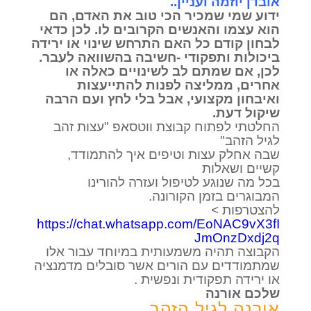
אובדן יוזמה ועניין..
ידוע שמי שמכיר הכי טוב את האדם, הם
הוא עצמו והאנשים הקרובים לו. לכן כדאי
לבחון קודם כל האם התרחש שינוי או ירידה
ביכולות ותפקודי -חשיבה בהשוואה לעבר.
לכן, אם שמתם לב לשינויים כאלה או
אחרים, ממליצה לפנות להתייעצות
ואיבחון מקצועי, אבל בלי לחץ ועם הרבה
שיקול דעת.
החלטתי לפתוח קבוצת ווטסאפ "עצות זהב
לגיל הזהב"
שבה אחלק עצות וטיפים איך להתמודד,
קשיים ושאלות
בכל מה שנוגע לטיפול ועזרה להורינו
המבוגרים בזמן הקורונה.
להצטרפות >
https://chat.whatsapp.com/EoNAC9vX3fI
JmOnzDxdj2q
הקבוצה תהיה משמעותית במיוחד עבור אלו
שמתמודדים עם הורים אשר סובלים מדמנציה
או ירידה תפקודית ונפשית .
שלכם אורנה
אורנה לגיל הזהב