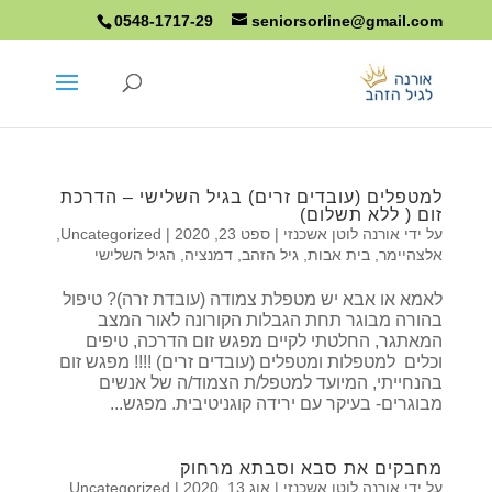
0548-1717-29
seniorsorline@gmail.com
למטפלים (עובדים זרים) בגיל השלישי – הדרכת
זום ( ללא תשלום)
על ידי
אורנה לוטן אשכנזי
|
ספט 23, 2020
|
Uncategorized
,
אלצהיימר
,
בית אבות
,
גיל הזהב
,
דמנציה
,
הגיל השלישי
לאמא או אבא יש מטפלת צמודה (עובדת זרה)? טיפול
בהורה מבוגר תחת הגבלות הקורונה לאור המצב
המאתגר, החלטתי לקיים מפגש זום הדרכה, טיפים
וכלים למטפלות ומטפלים (עובדים זרים) !!!! מפגש זום
בהנחייתי, המיועד למטפל/ת הצמוד/ה של אנשים
מבוגרים- בעיקר עם ירידה קוגניטיבית. מפגש...
מחבקים את סבא וסבתא מרחוק
על ידי
אורנה לוטן אשכנזי
|
אוג 13, 2020
|
Uncategorized