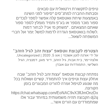
טיפים לתקשורת וירטואלית עם סבאים
וסבתות-החברה למתנ"סים *סיפור לפני השינה
באמצעות שיחת וואטסאפ קלה אפשר לספר לנכדים
ספור מוכר מספר או בע"פ ותמיד מומלץ לספר ספור
שאתם המצאתם . *משחק מי אני? לבחור דמות
.לשלוח בוואטסאפ הגדרה לדמות למשל :זמר ועל חברי
המשפחה לשאול...
הצטרפו לקבוצת ווטסאפ "עצות זהב לגיל הזהב"
על ידי
אורנה לוטן אשכנזי
|
אוג 5, 2020
|
Uncategorized
,
אלצהיימר
,
בית אבות
,
גיל הזהב
,
דיור מוגן
,
דמנציה
,
הגיל
השלישי
,
התמודדות עם אובדן
נפתחה קבוצת ווטסאפ "עצות זהב לגיל הזהב" שבה
אחלק עצות וטיפים איך להתמודד, קשיים ושאלות בכל
מה שנוגע לטיפול ועזרה להורינו המבוגרים בזמן
הקורונה.
https://chat.whatsapp.com/EoNAC9vX3fIJmOnzDx
dj2q הקבוצה תהיה משמעותית במיוחד עבור אלו
שמתמודדים עם הורים אשר...