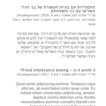
התמודדות עם בעיות תקשורת של בני הגיל
השלישי עם בני משפחתם
על ידי
אורנה לוטן אשכנזי
|
אוג 4, 2020
|
Uncategorized
,
אלצהיימר
,
גיל הזהב
,
דיור מוגן
,
דמנציה
,
הגיל השלישי
,
ניצולי
שואה
אני מרגישה כאילו הם מדברים דרכי. אם את מבינה
למה שאני מתכוונת? מה לעשות ? איך להביא אותם
לדיבור אחד עם השני ? כותבת לי א. מהצפון: שלום
אורנה. אני לא מ"הילדים של הזקנים"- אני "האמא
הזקנה". כבר בעצמי בגיל השלישי (אולי הרביעי?) יש
בעיה שמאד מציקה לי...
Food intolerance testing – is it worth it?
על ידי
אורנה לוטן אשכנזי
|
אוג 9, 2017
|
Uncategorized
Quasi porta adipisicing pulvinar. Tempora culpa
ultricies, ab exercitation tortor quae unde. Ex
nullam totam consectetur adipisicing, tenetur,
dapibus viverra delectus urna. Nostra
necessitatibus pulvinar convallis blandit cum