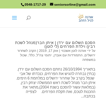
0548-1717-29
seniorsorline@gmail.com
הסכם השלום עם ירדן | איתן הבר(מנהל לשכת
רבין) וילדת הפרחים (לי לוטן)
על ידי
אורנה לוטן אשכנזי
|
אוק 17, 2019
|
הקרב לשחרור
ירושלים
,
התמודדות עם אובדן
,
יתומי צה"ל
,
כללי
,
שכול
במשפחה
בתאריך 26/10/1994 נחתם הסכם השלום עם ירדן.
(בתי) נבחרה להגיש את הפרחים, כנכדתו של אבי
שנפל בקרב על שחרור ירושלים במלחמת 6 הימים.
איתן הבר מנהל לשכת ראש הממשלה יצחק רבין,
(במלאות עשור להסכם בשנת 2004),מתאר את
ההכנות לטכס, ואת תקלת הפרחים. לצפייה
בכתבה...