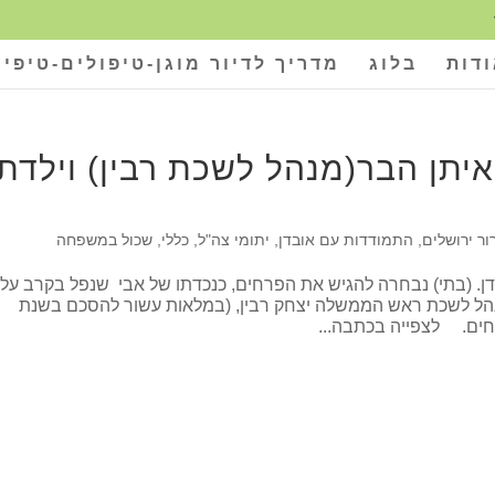
דות
בלוג
מדריך לדיור מוגן-טיפולים-טיפים
איתן הבר(מנהל לשכת רבין) וילדת
ר ירושלים
,
התמודדות עם אובדן
,
יתומי צה"ל
,
כללי
,
שכול במשפחה
השלום עם ירדן. (בתי) נבחרה להגיש את הפרחים, כנכדתו של אבי שנפל בקרב על
הימים. איתן הבר מנהל לשכת ראש הממשלה יצחק רבין, (במלאות עשור להסכם בשנת