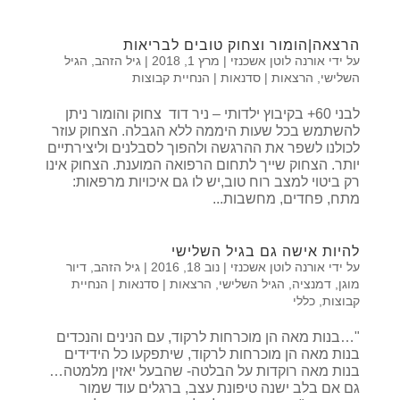
הרצאה|הומור וצחוק טובים לבריאות
על ידי
אורנה לוטן אשכנזי
|
מרץ 1, 2018
|
גיל הזהב
,
הגיל
השלישי
,
הרצאות | סדנאות | הנחיית קבוצות
לבני 60+ בקיבוץ ילדותי – ניר דוד צחוק והומור ניתן
להשתמש בכל שעות היממה ללא הגבלה. הצחוק עוזר
לכולנו לשפר את ההרגשה ולהפוך לסבלנים וליצירתיים
יותר. הצחוק שייך לתחום הרפואה המוענת. הצחוק אינו
רק ביטוי למצב רוח טוב,יש לו גם איכויות מרפאות:
מתח, פחדים, מחשבות...
להיות אישה גם בגיל השלישי
על ידי
אורנה לוטן אשכנזי
|
נוב 18, 2016
|
גיל הזהב
,
דיור
מוגן
,
דמנציה
,
הגיל השלישי
,
הרצאות | סדנאות | הנחיית
קבוצות
,
כללי
"…בנות מאה הן מוכרחות לרקוד, עם הנינים והנכדים
בנות מאה הן מוכרחות לרקוד, שיתפקעו כל הידידים
בנות מאה רוקדות על הבלטה- שהבעל יאזין מלמטה…
גם אם בלב ישנה טיפונת עצב, ברגלים עוד שמור