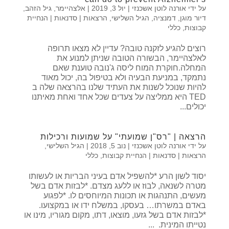
על ידי
אורנה לוטן אשכנזי
|
יול 3, 2019
|
אלצהיימר
,
גיל הזהב
,
דיור מוגן
,
דמנציה
,
הגיל השלישי
,
הרצאות | סדנאות | הנחיית
קבוצות
,
כללי
רוצים להגיע לזקנה טובה? עדיין לא מצאו תרופה
לאלצהיימר, הבשורה הטובה שניתן למנוע את
המחלה.חוקרת המוח ליסה ג'נובה טוענת שאם
נתמקד, במניעת הבעיה ולא בטיפול בה, יכול מאוד
להיות שנוכל לשנות את העתיד שלנו בהרצאה שלה ב
TED היא ממליצה על צעדים שכל אחד ואחת מאיתנו
יכולים...
הרצאה | "רס"ן שמועתי" על שמועות ורכילות
על ידי
אורנה לוטן אשכנזי
|
נוב 5, 2018
|
הגיל השלישי
,
הרצאות | סדנאות | הנחיית קבוצות
,
כללי
יסוד לשון הרע *להשפיל אדם בעיני הבריות או לעשותו
מטרה לשנאה, לבוז או ללעג מצדם. *לבזות אדם בשל
מעשים, התנהגות או תכונות המיוחסים לו. *לפגוע
באדם במשרתו… בעסקו, במשלח ידו או במקצועו.
*לבזות אדם בשל גזעו, מוצאו, דתו, מקום מגוריו, מינו או
נטייתו המינית. ...