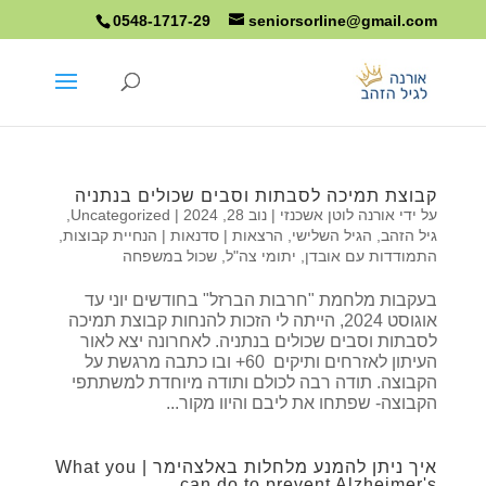
0548-1717-29
seniorsorline@gmail.com
קבוצת תמיכה לסבתות וסבים שכולים בנתניה
על ידי
אורנה לוטן אשכנזי
|
נוב 28, 2024
|
Uncategorized
,
גיל הזהב
,
הגיל השלישי
,
הרצאות | סדנאות | הנחיית קבוצות
,
התמודדות עם אובדן
,
יתומי צה"ל
,
שכול במשפחה
בעקבות מלחמת "חרבות הברזל" בחודשים יוני עד
אוגוסט 2024, הייתה לי הזכות להנחות קבוצת תמיכה
לסבתות וסבים שכולים בנתניה. לאחרונה יצא לאור
העיתון לאזרחים ותיקים 60+ ובו כתבה מרגשת על
הקבוצה. תודה רבה לכולם ותודה מיוחדת למשתתפי
הקבוצה- שפתחו את ליבם והיוו מקור...
איך ניתן להמנע מלחלות באלצהימר | What you
can do to prevent Alzheimer's