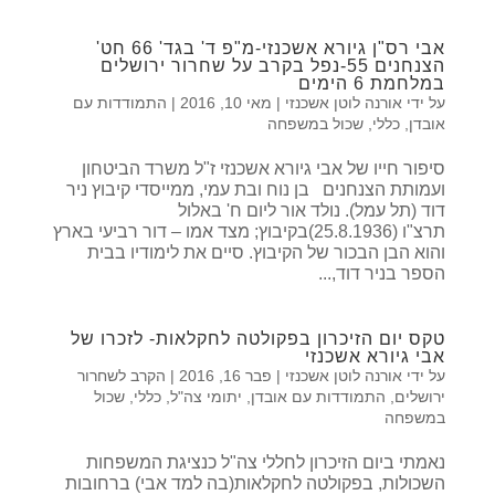
אבי רס"ן גיורא אשכנזי-מ"פ ד' בגד' 66 חט'
הצנחנים 55-נפל בקרב על שחרור ירושלים
במלחמת 6 הימים
על ידי
אורנה לוטן אשכנזי
|
מאי 10, 2016
|
התמודדות עם
אובדן
,
כללי
,
שכול במשפחה
סיפור חייו של אבי גיורא אשכנזי ז"ל משרד הביטחון
ועמותת הצנחנים בן נוח ובת עמי, ממייסדי קיבוץ ניר
דוד (תל עמל). נולד אור ליום ח' באלול
תרצ"ו (25.8.1936)בקיבוץ; מצד אמו – דור רביעי בארץ
והוא הבן הבכור של הקיבוץ. סיים את לימודיו בבית
הספר בניר דוד,...
טקס יום הזיכרון בפקולטה לחקלאות- לזכרו של
אבי גיורא אשכנזי
על ידי
אורנה לוטן אשכנזי
|
פבר 16, 2016
|
הקרב לשחרור
ירושלים
,
התמודדות עם אובדן
,
יתומי צה"ל
,
כללי
,
שכול
במשפחה
נאמתי ביום הזיכרון לחללי צה"ל כנציגת המשפחות
השכולות, בפקולטה לחקלאות(בה למד אבי) ברחובות