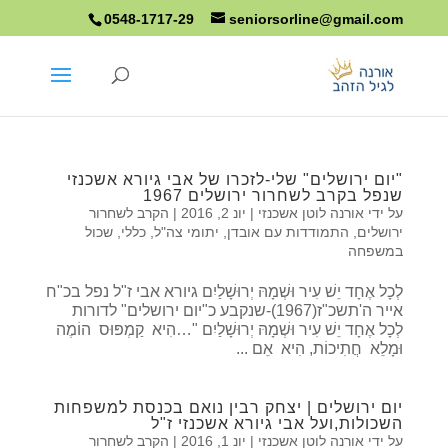
0548-1717-29
seniorsorline@gmail.com
"יום ירושלים" שלי-לזכרו של אבי גיורא אשכנזי
שנפל בקרב לשחרור ירושלים 1967
על ידי
אורנה לוטן אשכנזי
|
יונ 2, 2016
|
הקרב לשחרור
ירושלים
,
התמודדות עם אובדן
,
יתומי צה"ל
,
כללי
,
שכול
במשפחה
לְכָל אֶחָד יֵשׁ עִיר וּשְׁמָהּ יְרוּשָׁלַיִם גיורא אבי ז"ל נפל בכ"ח
אייר ה'תשכ"ז(1967)-שנקבע כ"יום ירושלים" לדורות
לְכָל אֶחָד יֵשׁ עִיר וּשְׁמָהּ יְרוּשָׁלַיִם "…הִיא קַמְפּוּס הוֹמֶה
וּמָלֵא חֲתִיכוֹת, הִיא אֵם ...
יום ירושלים | יצחק רבין נואם בכנסת למשפחות
השכולות,ועל אבי גיורא אשכנזי ז"ל
על ידי
אורנה לוטן אשכנזי
|
יונ 1, 2016
|
הקרב לשחרור