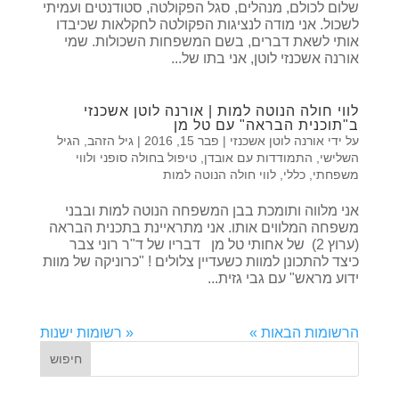
שלום לכולם, מנהלים, סגל הפקולטה, סטודנטים ועמיתי
לשכול. אני מודה לנציגות הפקולטה לחקלאות שכיבדו
אותי לשאת דברים, בשם המשפחות השכולות. שמי
אורנה אשכנזי לוטן, אני בתו של...
לווי חולה הנוטה למות | אורנה לוטן אשכנזי
ב"תוכנית הבראה" עם טל מן
על ידי
אורנה לוטן אשכנזי
|
פבר 15, 2016
|
גיל הזהב
,
הגיל
השלישי
,
התמודדות עם אובדן
,
טיפול בחולה סופני ולווי
משפחתי
,
כללי
,
לווי חולה הנוטה למות
אני מלווה ותומכת בבן המשפחה הנוטה למות ובבני
משפחה המלווים אותו. אני מתראיינת בתכנית הבראה
(ערוץ 2) של אחותי טל מן דבריו של ד"ר רוני צבר
כיצד להתכונן למוות כשעדיין צלולים ! "כרוניקה של מוות
ידוע מראש" עם גבי גזית...
הרשומות הבאות »
« רשומות ישנות