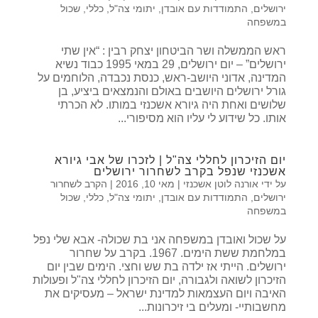
ירושלים
,
התמודדות עם אובדן
,
יתומי צה"ל
,
כללי
,
שכול
במשפחה
ראש הממשלה ושר הביטחון יצחק רבין : “אין שתי
ירושלים” – יום ירושלים, 29 במאי 1995 כבוד נשיא
המדינה, אדוני היושב-ראש, כנסת נכבדה, הלוחמים על
גורל ירושלים היושבים באולם והנמצאים ביציע, בן
שלושים ואחת היה גיורא אשכנזי במותו. לא הכרתי
אותו. כל שידוע לי עליו הוא מסיפורי...
יום הזיכרון לחללי צה"ל | לזכרו של אבי גיורא
אשכנזי שנפל בקרב לשחרור ירושלים
על ידי
אורנה לוטן אשכנזי
|
מאי 10, 2016
|
הקרב לשחרור
ירושלים
,
התמודדות עם אובדן
,
יתומי צה"ל
,
כללי
,
שכול
במשפחה
על שכול ואובדן במשפחה אני בת שכולה- אבא שלי נפל
במלחמת ששת הימים. 1967. בקרב על שחרור
ירושלים. הייתי אז ילדה בת שש וחצי. הימים שבין יום
הזיכרון לשואה ולגבורה, יום הזיכרון לחללי צה"ל ופעולות
האיבה ויום העצמאות למדינת ישראל – מעסיקים את
מחשבותיי- ומעלים בי זיכרונות...